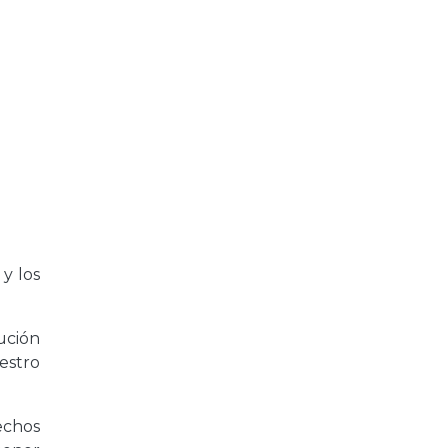
y los
ución
estro
echos