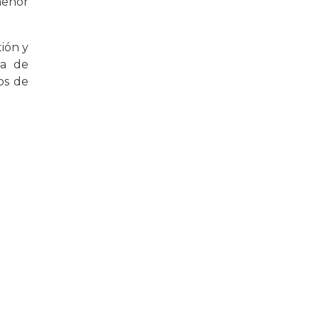
menor
ión y
ma de
os de