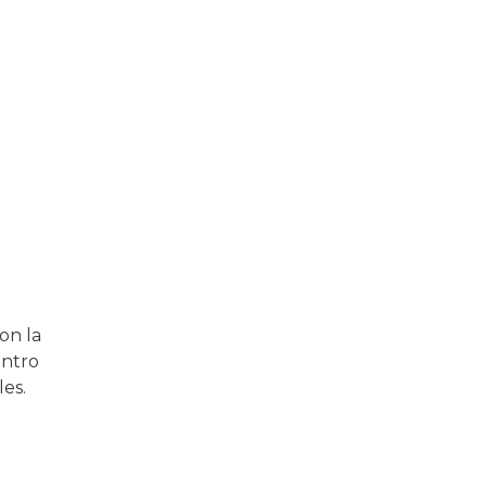
on la
entro
es.