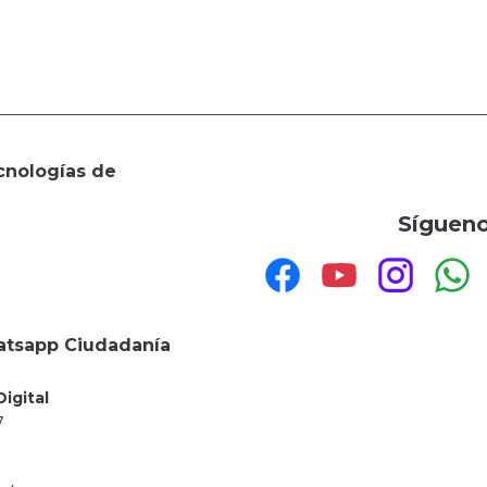
cnologías de
Sígueno
tsapp Ciudadanía
igital
7