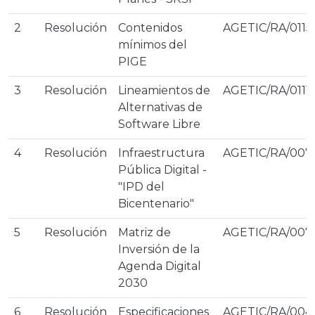
2
Resolución
Contenidos
AGETIC/RA/0115
mínimos del
PIGE
3
Resolución
Lineamientos de
AGETIC/RA/0111
Alternativas de
Software Libre
4
Resolución
Infraestructura
AGETIC/RA/007
Pública Digital -
"IPD del
Bicentenario"
5
Resolución
Matriz de
AGETIC/RA/007
Inversión de la
Agenda Digital
2030
6
Resolución
Especificaciones
AGETIC/RA/004