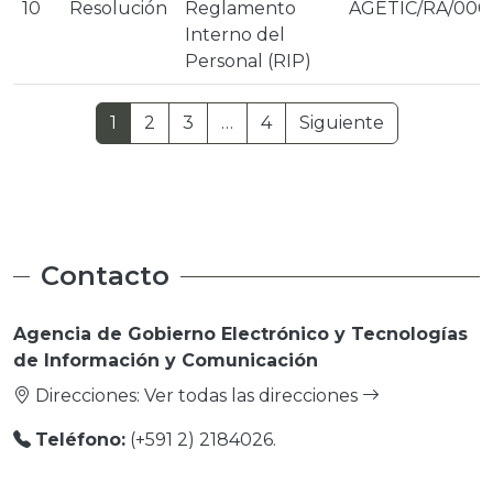
10
Resolución
Reglamento
AGETIC/RA/000
Interno del
Personal (RIP)
Paginación
Última página
Siguiente p
1
2
3
…
4
Siguiente
Contacto
Agencia de Gobierno Electrónico y Tecnologías
de Información y Comunicación
Direcciones:
Ver todas las direcciones
Teléfono:
(+591 2) 2184026.