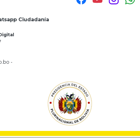
tsapp Ciudadanía
igital
7
.bo -