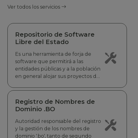
Ver todos los servicios
Repositorio de Software
Libre del Estado
Es una herramienta de forja de
software que permitirá a las
entidades públicas y a la población
en general alojar sus proyectos de
software fomentando el desarrollo
colaborativo de una comunidad o
grupo de personas que buscan un
Registro de Nombres de
mismo fin o tienen un mismo
Dominio .BO
interés, ahorrando recursos al
reutilizar software común entre
Autoridad responsable del registro
entidades.
y la gestión de los nombres de
dominio '.bo', tanto de segundo