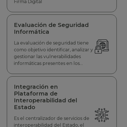
Firma Digital
Evaluación de Seguridad
Informática
La evaluación de seguridad tiene
como objetivo identificar, analizar y
gestionar las vulnerabilidades
informáticas presentes en los
sistemas de información internos y
externos de las entidades del
sector público. Este proceso
Integración en
permite detectar brechas de
Plataforma de
seguridad que podrían ser
Interoperabilidad del
aprovechados por actores de
Estado
amenazas para comprometer la
integridad, disponibilidad y
Es el centralizador de servicios de
confidencialidad de la información.
interoperabilidad del Estado, el