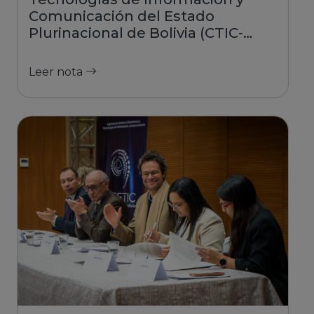
Comunicación del Estado
Plurinacional de Bolivia (CTIC-
EPB) y avanza hacia la
gobernanza digital
Leer nota