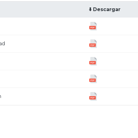
⬇️ Descargar
ad
n